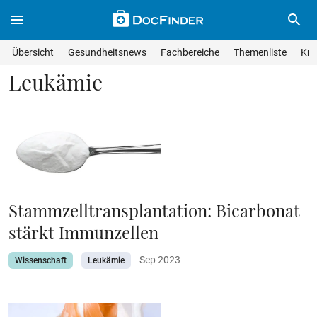
Skip to main content
Suche im Wissensmagazin
Wissensmagazin durchsuchen
Suche s
Übersicht
Gesundheitsnews
Fachbereiche
Themenliste
Kra
Suchfeld lösche
Geben Sie Ihren Suchbegriff ein und drücken Sie die Eingabet
Leukämie
Stammzelltransplantation: Bicarbonat
stärkt Immunzellen
Sep 2023
Wissenschaft
Leukämie