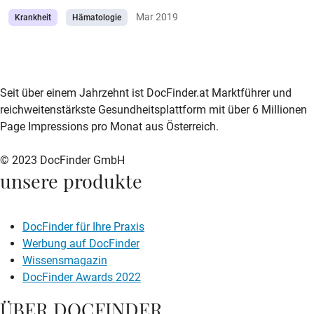
Mar 2019
Krankheit
Hämatologie
zur DocFinder-Startseite
logo icon
Seit über einem Jahrzehnt ist DocFinder.at Marktführer und
reichweitenstärkste Gesundheitsplattform mit über 6 Millionen
Page Impressions pro Monat aus Österreich.
© 2023 DocFinder GmbH
unsere produkte
DocFinder für Ihre Praxis
Werbung auf DocFinder
Wissensmagazin
DocFinder Awards 2022
ÜBER DOCFINDER