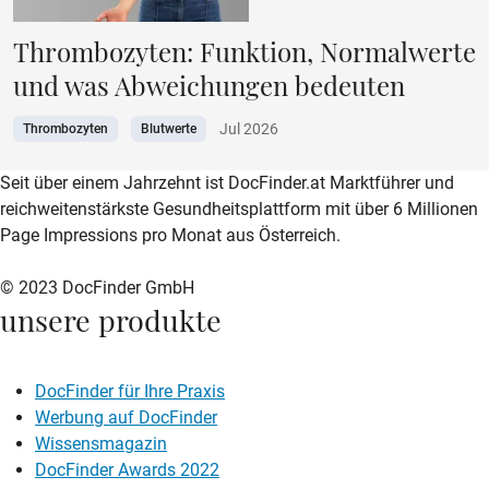
Thrombozyten: Funktion, Normalwerte
und was Abweichungen bedeuten
Jul 2026
Thrombozyten
Blutwerte
zur DocFinder-Startseite
logo icon
Seit über einem Jahrzehnt ist DocFinder.at Marktführer und
reichweitenstärkste Gesundheitsplattform mit über 6 Millionen
Page Impressions pro Monat aus Österreich.
© 2023 DocFinder GmbH
unsere produkte
DocFinder für Ihre Praxis
Werbung auf DocFinder
Wissensmagazin
DocFinder Awards 2022