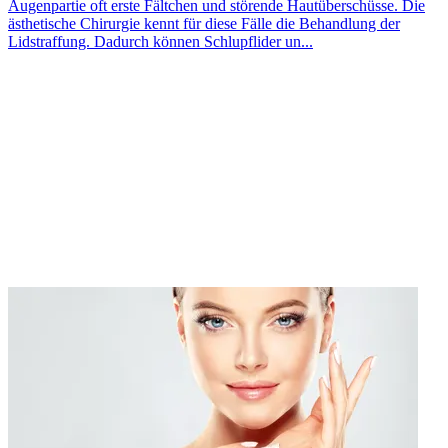
Augenpartie oft erste Fältchen und störende Hautüberschüsse. Die
ästhetische Chirurgie kennt für diese Fälle die Behandlung der
Lidstraffung. Dadurch können Schlupflider un...