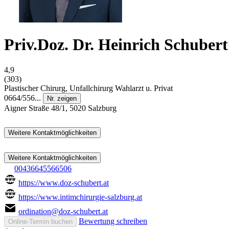
Priv.Doz. Dr. Heinrich Schubert
4,9
(303)
Plastischer Chirurg, Unfallchirurg
Wahlarzt u. Privat
0664/556...
Nr. zeigen
Aigner Straße 48/1, 5020 Salzburg
Weitere Kontaktmöglichkeiten
Weitere Kontaktmöglichkeiten
00436645566506
https://www.doz-schubert.at
https://www.intimchirurgie-salzburg.at
ordination@doz-schubert.at
Bewertung schreiben
Online-Termin buchen