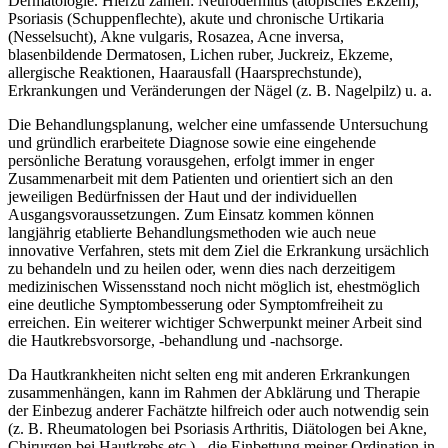
Dermatologie. Hierzu zählen: Neurodermitis (atopisches Ekzem),
Psoriasis (Schuppenflechte), akute und chronische Urtikaria
(Nesselsucht), Akne vulgaris, Rosazea, Acne inversa,
blasenbildende Dermatosen, Lichen ruber, Juckreiz, Ekzeme,
allergische Reaktionen, Haarausfall (Haarsprechstunde),
Erkrankungen und Veränderungen der Nägel (z. B. Nagelpilz) u. a.
Die Behandlungsplanung, welcher eine umfassende Untersuchung
und gründlich erarbeitete Diagnose sowie eine eingehende
persönliche Beratung vorausgehen, erfolgt immer in enger
Zusammenarbeit mit dem Patienten und orientiert sich an den
jeweiligen Bedürfnissen der Haut und der individuellen
Ausgangsvoraussetzungen. Zum Einsatz kommen können
langjährig etablierte Behandlungsmethoden wie auch neue
innovative Verfahren, stets mit dem Ziel die Erkrankung ursächlich
zu behandeln und zu heilen oder, wenn dies nach derzeitigem
medizinischen Wissensstand noch nicht möglich ist, ehestmöglich
eine deutliche Symptombesserung oder Symptomfreiheit zu
erreichen. Ein weiterer wichtiger Schwerpunkt meiner Arbeit sind
die Hautkrebsvorsorge, -behandlung und -nachsorge.
Da Hautkrankheiten nicht selten eng mit anderen Erkrankungen
zusammenhängen, kann im Rahmen der Abklärung und Therapie
der Einbezug anderer Fachätzte hilfreich oder auch notwendig sein
(z. B. Rheumatologen bei Psoriasis Arthritis, Diätologen bei Akne,
Chirurgen bei Hautkrebs etc.) - die Einbettung meiner Ordination in