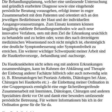
Die Behandlungsplanung, welcher eine umfassende Untersuchung
und gründlich erarbeitete Diagnose sowie eine eingehende
persönliche Beratung vorausgehen, erfolgt immer in enger
Zusammenarbeit mit dem Patienten und orientiert sich an den
jeweiligen Bedürfnissen der Haut und der individuellen
Ausgangsvoraussetzungen. Zum Einsatz kommen können
langjährig etablierte Behandlungsmethoden wie auch neue
innovative Verfahren, stets mit dem Ziel die Erkrankung ursächlich
zu behandeln und zu heilen oder, wenn dies nach derzeitigem
medizinischen Wissensstand noch nicht möglich ist, ehestmöglich
eine deutliche Symptombesserung oder Symptomfreiheit zu
erreichen. Ein weiterer wichtiger Schwerpunkt meiner Arbeit sind
die Hautkrebsvorsorge, -behandlung und -nachsorge.
Da Hautkrankheiten nicht selten eng mit anderen Erkrankungen
zusammenhängen, kann im Rahmen der Abklärung und Therapie
der Einbezug anderer Fachätzte hilfreich oder auch notwendig sein
(z. B. Rheumatologen bei Psoriasis Arthritis, Diätologen bei Akne,
Chirurgen bei Hautkrebs etc.) - die Einbettung meiner Ordination in
eine Gruppenpraxis ermöglicht eine enge fächerübergreifende
Zusammenarbeit mit Internisten, Diätologen, Chirurgen und anderen
Spezialisten direkt vor Ort und damit eine besonders umfassende
persönliche Betreuung. Für weitere Informationen bin ich in der
Ordination gerne für die Sie da.