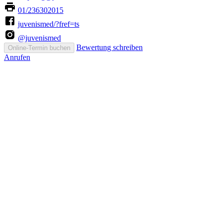
01/236302015
juvenismed/?fref=ts
@juvenismed
Bewertung schreiben
Online-Termin buchen
Anrufen