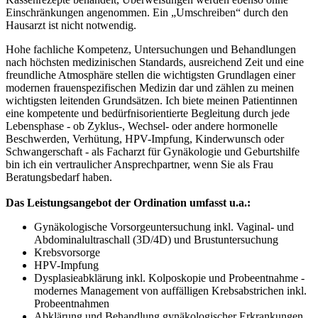
Einschränkungen angenommen. Ein „Umschreiben“ durch den
Hausarzt ist nicht notwendig.
Hohe fachliche Kompetenz, Untersuchungen und Behandlungen
nach höchsten medizinischen Standards, ausreichend Zeit und eine
freundliche Atmosphäre stellen die wichtigsten Grundlagen einer
modernen frauenspezifischen Medizin dar und zählen zu meinen
wichtigsten leitenden Grundsätzen. Ich biete meinen Patientinnen
eine kompetente und bedürfnisorientierte Begleitung durch jede
Lebensphase - ob Zyklus-, Wechsel- oder andere hormonelle
Beschwerden, Verhütung, HPV-Impfung, Kinderwunsch oder
Schwangerschaft - als Facharzt für Gynäkologie und Geburtshilfe
bin ich ein vertraulicher Ansprechpartner, wenn Sie als Frau
Beratungsbedarf haben.
Das Leistungsangebot der Ordination umfasst u.a.:
Gynäkologische Vorsorgeuntersuchung inkl. Vaginal- und
Abdominalultraschall (3D/4D) und Brustuntersuchung
Krebsvorsorge
HPV-Impfung
Dysplasieabklärung inkl. Kolposkopie und Probeentnahme -
modernes Management von auffälligen Krebsabstrichen inkl.
Probeentnahmen
Abklärung und Behandlung gynäkologischer Erkrankungen