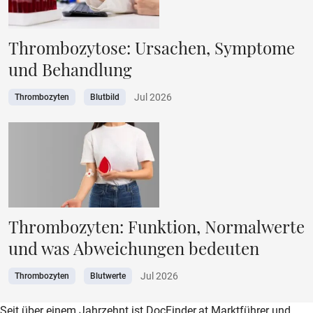
Thrombozytose: Ursachen, Symptome
und Behandlung
Jul 2026
Thrombozyten
Blutbild
Thrombozyten: Funktion, Normalwerte
und was Abweichungen bedeuten
Jul 2026
Thrombozyten
Blutwerte
zur DocFinder-Startseite
logo icon
Seit über einem Jahrzehnt ist DocFinder.at Marktführer und