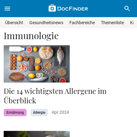
Skip to main content
Suche im Wissensmagazin
Wissensmagazin durchsuchen
Suche s
Übersicht
Gesundheitsnews
Fachbereiche
Themenliste
Kra
Suchfeld lösche
Geben Sie Ihren Suchbegriff ein und drücken Sie die Eingabet
Immunologie
Die 14 wichtigsten Allergene im
Überblick
Apr 2024
Ernährung
Allergie