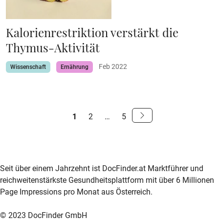
Kalorienrestriktion verstärkt die
Thymus-Aktivität
Feb 2022
Wissenschaft
Ernährung
S
1
2
…
5
e
Weiter
zur
i
nächsten
t
Seite
zur DocFinder-Startseite
logo icon
e
Seit über einem Jahrzehnt ist DocFinder.at Marktführer und
reichweitenstärkste Gesundheitsplattform mit über 6 Millionen
n
Page Impressions pro Monat aus Österreich.
n
© 2023 DocFinder GmbH