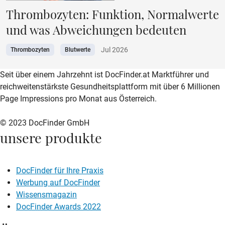
Thrombozyten: Funktion, Normalwerte
und was Abweichungen bedeuten
Jul 2026
Thrombozyten
Blutwerte
zur DocFinder-Startseite
logo icon
Seit über einem Jahrzehnt ist DocFinder.at Marktführer und
reichweitenstärkste Gesundheitsplattform mit über 6 Millionen
Page Impressions pro Monat aus Österreich.
© 2023 DocFinder GmbH
unsere produkte
DocFinder für Ihre Praxis
Werbung auf DocFinder
Wissensmagazin
DocFinder Awards 2022