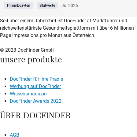
Jul 2026
Thrombozyten
Blutwerte
zur DocFinder-Startseite
logo icon
Seit über einem Jahrzehnt ist DocFinder.at Marktführer und
reichweitenstärkste Gesundheitsplattform mit über 6 Millionen
Page Impressions pro Monat aus Österreich.
© 2023 DocFinder GmbH
unsere produkte
DocFinder für Ihre Praxis
Werbung auf DocFinder
Wissensmagazin
DocFinder Awards 2022
ÜBER DOCFINDER
AGB