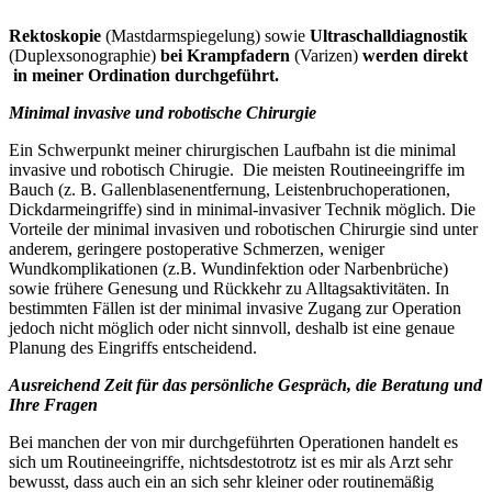
Rektoskopie
(Mastdarmspiegelung) sowie
Ultraschalldiagnostik
(Duplexsonographie)
bei Krampfadern
(Varizen)
werden direkt
in meiner Ordination durchgeführt.
Minimal invasive und robotische Chirurgie
Ein Schwerpunkt meiner chirurgischen Laufbahn ist die minimal
invasive und robotisch Chirugie. Die meisten Routineeingriffe im
Bauch (z. B. Gallenblasenentfernung, Leistenbruchoperationen,
Dickdarmeingriffe) sind in minimal-invasiver Technik möglich. Die
Vorteile der minimal invasiven und robotischen Chirurgie sind unter
anderem, geringere postoperative Schmerzen, weniger
Wundkomplikationen (z.B. Wundinfektion oder Narbenbrüche)
sowie frühere Genesung und Rückkehr zu Alltagsaktivitäten. In
bestimmten Fällen ist der minimal invasive Zugang zur Operation
jedoch nicht möglich oder nicht sinnvoll, deshalb ist eine genaue
Planung des Eingriffs entscheidend.
Ausreichend Zeit für das persönliche Gespräch, die Beratung und
Ihre Fragen
Bei manchen der von mir durchgeführten Operationen handelt es
sich um Routineeingriffe, nichtsdestotrotz ist es mir als Arzt sehr
bewusst, dass auch ein an sich sehr kleiner oder routinemäßig