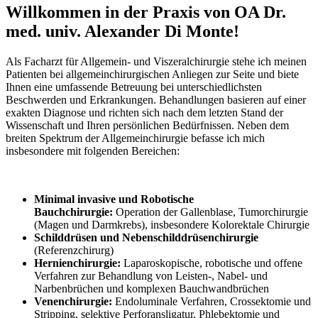
Willkommen in der Praxis von OA Dr.
med. univ. Alexander Di Monte!
Als Facharzt für Allgemein- und Viszeralchirurgie stehe ich meinen
Patienten bei allgemeinchirurgischen Anliegen zur Seite und biete
Ihnen eine umfassende Betreuung bei unterschiedlichsten
Beschwerden und Erkrankungen. Behandlungen basieren auf einer
exakten Diagnose und richten sich nach dem letzten Stand der
Wissenschaft und Ihren persönlichen Bedürfnissen. Neben dem
breiten Spektrum der Allgemeinchirurgie befasse ich mich
insbesondere mit folgenden Bereichen:
Mi
nimal invasive und Robotische
Bauchchirurgie:
Operation der Gallenblase, Tumorchirurgie
(Magen und Darmkrebs), insbesondere Kolorektale Chirurgie
Schilddrüsen und
Nebenschilddrüsenchirurgie
(Referenzchirurg)
He
rnienchirurgie:
Laparoskopische, robotische und offene
Verfahren zur Behandlung von Leisten-, Nabel- und
Narbenbrüchen und komplexen Bauchwandbrüchen
Venenchirurgie:
Endoluminale Verfahren, Crossektomie und
Stripping, selektive Perforansligatur, Phlebektomie und