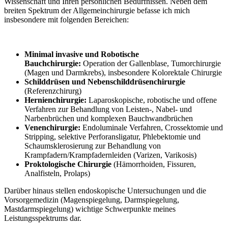
Wissenschaft und Ihren persönlichen Bedürfnissen. Neben dem
breiten Spektrum der Allgemeinchirurgie befasse ich mich
insbesondere mit folgenden Bereichen:
Mi
nimal invasive und Robotische
Bauchchirurgie:
Operation der Gallenblase, Tumorchirurgie
(Magen und Darmkrebs), insbesondere Kolorektale Chirurgie
Schilddrüsen und
Nebenschilddrüsenchirurgie
(Referenzchirurg)
He
rnienchirurgie:
Laparoskopische, robotische und offene
Verfahren zur Behandlung von Leisten-, Nabel- und
Narbenbrüchen und komplexen Bauchwandbrüchen
Venenchirurgie:
Endoluminale Verfahren, Crossektomie und
Stripping, selektive Perforansligatur, Phlebektomie und
Schaumsklerosierung zur Behandlung von
Krampfadern/Krampfadernleiden (Varizen, Varikosis)
Proktologische Chirurgie
(Hämorrhoiden, Fissuren,
Analfisteln, Prolaps)
Darüber hinaus stellen endoskopische Untersuchungen und die
Vorsorgemedizin (Magenspiegelung, Darmspiegelung,
Mastdarmspiegelung) wichtige Schwerpunkte meines
Leistungsspektrums dar.