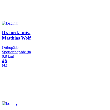
Dr. med. univ.
Matthias Wolf
Orthopäde,
Sportorthopäde
(in
0,8 km)
4,8
(42)