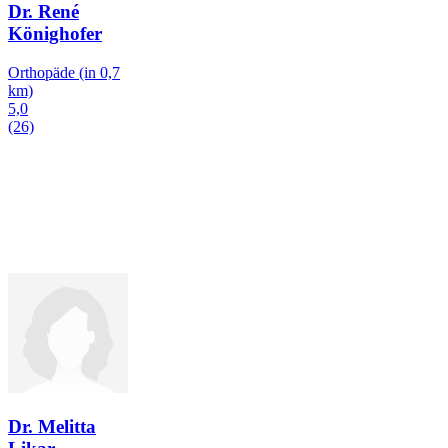
Dr. René
Könighofer
Orthopäde
(in 0,7
km)
5,0
(26)
Dr. Melitta