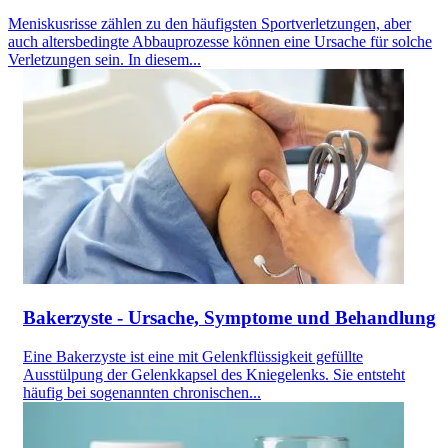
Meniskusrisse zählen zu den häufigsten Sportverletzungen, aber
auch altersbedingte Abbauprozesse können eine Ursache für solche
Verletzungen sein. In diesem...
Bakerzyste - Ursache, Symptome und Behandlung
Eine Bakerzyste ist eine mit Gelenkflüssigkeit gefüllte
Ausstülpung der Gelenkkapsel des Kniegelenks. Sie entsteht
häufig bei sogenannten chronischen...