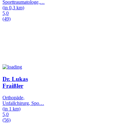
Sporttraumatologe,
…
(in 0,3 km)
5,0
(49)
Dr. Lukas
Fraißler
Orthopäde,
Unfallchirurg, Spo
…
(in 1 km)
5,0
(56)