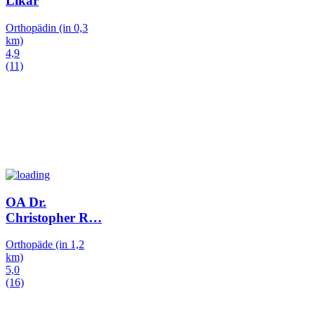
Likar
Orthopädin
(in 0,3
km)
4,9
(11)
OA Dr.
Christopher R
…
Orthopäde
(in 1,2
km)
5,0
(16)