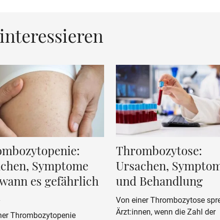
interessieren
ombozytopenie:
Thrombozytose:
achen, Symptome
Ursachen, Sympto
wann es gefährlich
und Behandlung
d
Von einer Thrombozytose spr
Ärzt:innen, wenn die Zahl der
ner Thrombozytopenie