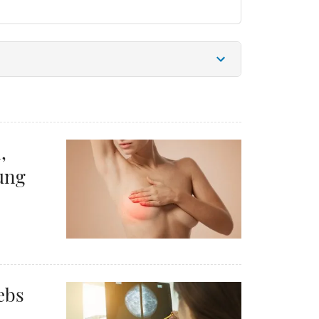
,
ung
ebs