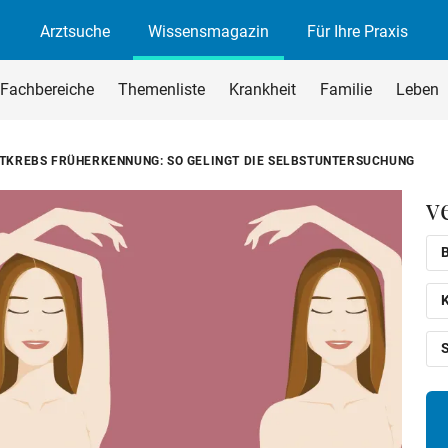
Arztsuche
Wissensmagazin
Für Ihre Praxis
agazin
rchsuchen
Fachbereiche
Themenliste
Krankheit
Familie
Leben
begriff ein und drücken Sie die Eingabetaste oder den Suchen-B
TKREBS FRÜHERKENNUNG: SO GELINGT DIE SELBSTUNTERSUCHUNG
v