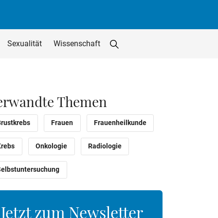
Sexualität
Wissenschaft
Suche starten
Suchfeld löschen
utton
erwandte Themen
Brustkrebs
Frauen
Frauenheilkunde
Krebs
Onkologie
Radiologie
Selbstuntersuchung
Jetzt zum Newsletter