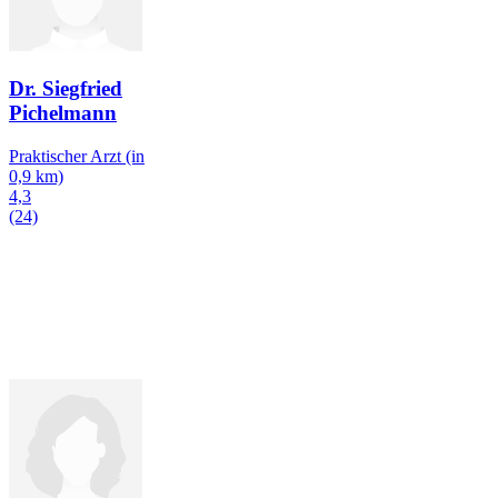
Dr. Siegfried
Pichelmann
Praktischer Arzt
(in
0,9 km)
4,3
(24)