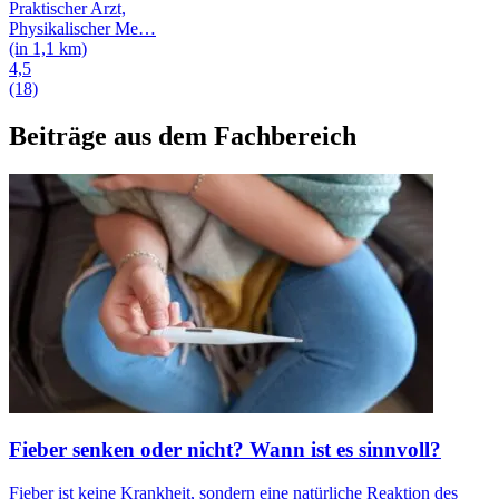
Praktischer Arzt,
Physikalischer Me
…
(in 1,1 km)
4,5
(18)
Beiträge aus dem Fachbereich
Fieber senken oder nicht? Wann ist es sinnvoll?
Fieber ist keine Krankheit, sondern eine natürliche Reaktion des