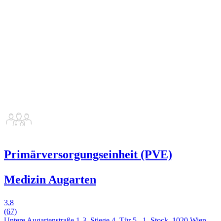
Primärversorgungseinheit (PVE)
Medizin Augarten
3,8
(67)
Untere Augartenstraße 1-3, Stiege 4, Tür 5., 1. Stock, 1020 Wien