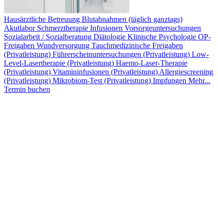
Hausärztliche Betreuung
Blutabnahmen (täglich ganztags)
Akutlabor
Schmerztherapie
Infusionen
Vorsorgeuntersuchungen
Sozialarbeit / Sozialberatung
Diätologie
Klinische Psychologie
OP-
Freigaben
Wundversorgung
Tauchmedizinische Freigaben
(Privatleistung)
Führerscheinuntersuchungen (Privatleistung)
Low-
Level-Lasertherapie (Privatleistung)
Haemo-Laser-Therapie
(Privatleistung)
Vitamininfusionen (Privatleistung)
Allergiescreening
(Privatleistung)
Mikrobiom-Test (Privatleistung)
Impfungen
Mehr...
Termin buchen