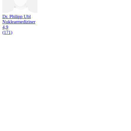
Dr. Philipp Ubl
Nuklearmediziner
4,9
(171)