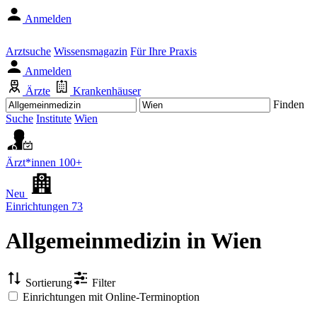
Anmelden
Arztsuche
Wissensmagazin
Für Ihre Praxis
Anmelden
Ärzte
Krankenhäuser
Finden
Suche
Institute
Wien
Ärzt*innen
100+
Neu
Einrichtungen
73
Allgemeinmedizin
in Wien
Sortierung
Filter
Einrichtungen mit Online-Terminoption