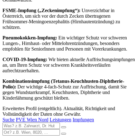
FSME-Impfung („Zeckenimpfung“):
Unverzichtbar in
Österreich, um sich vor der durch Zecken übertragenen
Frühsommer-Meningoenzephalitis (Hirnhautentzündung) zu
schützen.
Pneumokokken-Impfung:
Ein wichtiger Schutz vor schweren
Lungen-, Hirnhaut- oder Mittelohrentzündungen, besonders
empfohlen für SeniorInnen und Personen mit Vorerkrankungen.
COVID-19-Impfung:
Wir bieten aktuelle Auffrischungsimpfungen
an, um Ihren Schutz vor schweren Krankheitsverläufen
aufrechtzuerhalten.
Kombinationsimpfung (Tetanus-Keuchhusten-Diphtherie-
Polio):
Der wichtige 4-fach-Schutz zur Auffrischung, damit Sie
gegen Wundstarrkrampf, Keuchhusten, Diphtherie und
Kinderlähmung geschützt bleiben.
Erweitertes Profil (entgeltlich). Aktualität, Richtigkeit und
Vollständigkeit der Daten ohne Gewähr.
Suche
PVE Wien Nord
Leistungen
Impfungen