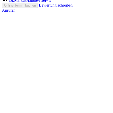
Dr.MarkusHandle/?fref=ts
Bewertung schreiben
Online-Termin buchen
Anrufen