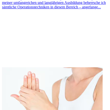
meiner umfangreichen und langjährigen Ausbildung beherrsche ich
sämtliche Operationstechniken in diesem Bereich – angefange...