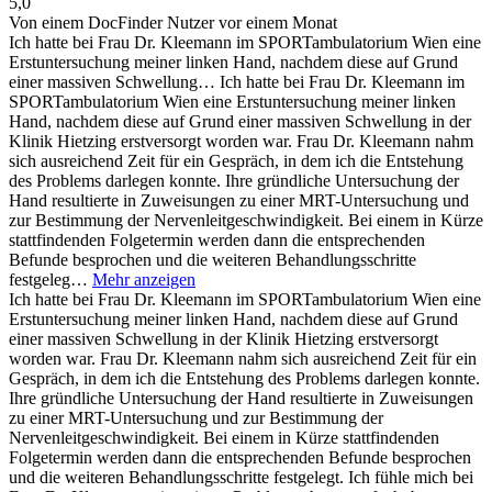
5,0
Von einem DocFinder Nutzer
vor einem Monat
Ich hatte bei Frau Dr. Kleemann im SPORTambulatorium Wien eine
Erstuntersuchung meiner linken Hand, nachdem diese auf Grund
einer massiven Schwellung…
Ich hatte bei Frau Dr. Kleemann im
SPORTambulatorium Wien eine Erstuntersuchung meiner linken
Hand, nachdem diese auf Grund einer massiven Schwellung in der
Klinik Hietzing erstversorgt worden war. Frau Dr. Kleemann nahm
sich ausreichend Zeit für ein Gespräch, in dem ich die Entstehung
des Problems darlegen konnte. Ihre gründliche Untersuchung der
Hand resultierte in Zuweisungen zu einer MRT-Untersuchung und
zur Bestimmung der Nervenleitgeschwindigkeit. Bei einem in Kürze
stattfindenden Folgetermin werden dann die entsprechenden
Befunde besprochen und die weiteren Behandlungsschritte
festgeleg…
Mehr anzeigen
Ich hatte bei Frau Dr. Kleemann im SPORTambulatorium Wien eine
Erstuntersuchung meiner linken Hand, nachdem diese auf Grund
einer massiven Schwellung in der Klinik Hietzing erstversorgt
worden war. Frau Dr. Kleemann nahm sich ausreichend Zeit für ein
Gespräch, in dem ich die Entstehung des Problems darlegen konnte.
Ihre gründliche Untersuchung der Hand resultierte in Zuweisungen
zu einer MRT-Untersuchung und zur Bestimmung der
Nervenleitgeschwindigkeit. Bei einem in Kürze stattfindenden
Folgetermin werden dann die entsprechenden Befunde besprochen
und die weiteren Behandlungsschritte festgelegt. Ich fühle mich bei