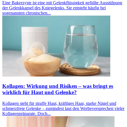
Eine Bakerzyste ist eine mit Gelenkflüssigkeit gefüllte Ausstülpung
der Gelenkkapsel des Kniegelenks. Sie entsteht häufig bei
sogenannten chronischen...
Kollagen: Wirkung und Risiken – was bringt es
wirklich für Haut und Gelenke?
Kollagen steht für straffe Haut, kräftiges Haar, starke Nägel und
schmerzfreie Gelenke – zumindest laut den Werbeversprechen vieler
Kollagenpräparate. Doch...