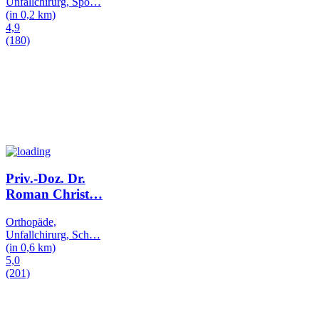
Unfallchirurg, Spo
…
(in 0,2 km)
4,9
(180)
Priv.-Doz. Dr.
Roman Christ
…
Orthopäde,
Unfallchirurg, Sch
…
(in 0,6 km)
5,0
(201)