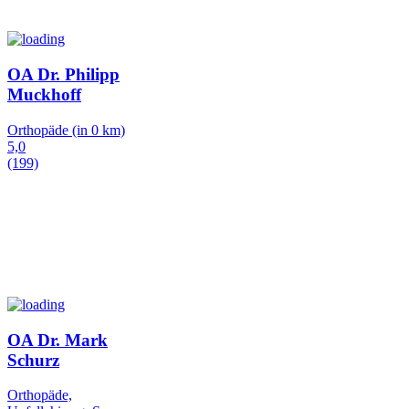
OA Dr. Philipp
Muckhoff
Orthopäde
(in 0 km)
5,0
(199)
OA Dr. Mark
Schurz
Orthopäde,