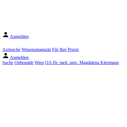
Anmelden
Arztsuche
Wissensmagazin
Für Ihre Praxis
Anmelden
Suche
Orthopäde
Wien
OA Dr. med. univ. Magdalena Kleemann