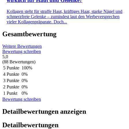
wirklich für Haut und Gelenke?
Kollagen steht für straffe Haut, kräftiges Haar, starke Nägel und
schmerzfreie Gelenke – zumindest laut den Werbeversprechen
vieler Kollagenpräparate. Doch...
Gesamtbewertung
Weitere Bewertungen
Bewertung schreiben
5,0
(88 Bewertungen)
5 Punkte
100%
4 Punkte
0%
3 Punkte
0%
2 Punkte
0%
1 Punkt
0%
Bewertung schreiben
Detailbewertungen anzeigen
Detailbewertungen