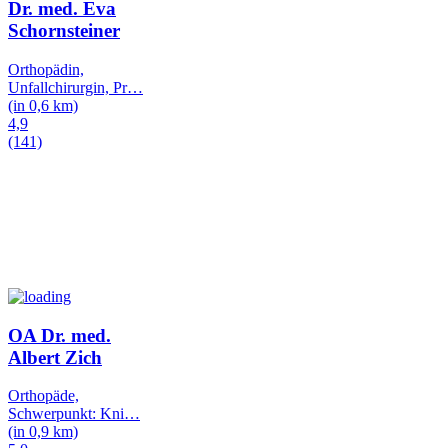
Dr. med. Eva
Schornsteiner
Orthopädin,
Unfallchirurgin, Pr
…
(in 0,6 km)
4,9
(141)
OA Dr. med.
Albert Zich
Orthopäde,
Schwerpunkt: Kni
…
(in 0,9 km)