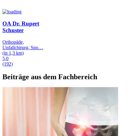
OA Dr. Rupert
Schuster
Orthopäde,
Unfallchirurg, Spo
…
(in 1,3 km)
5,0
(192)
Beiträge aus dem Fachbereich