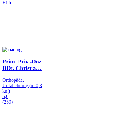
Hilfe
Prim. Priv.-Doz.
DDr. Christia
…
Orthopäde,
Unfallchirurg
(in 0,3
km)
5,0
(259)