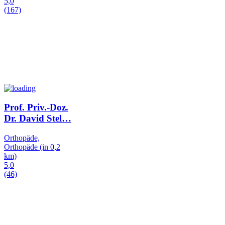
5,0
(167)
Prof. Priv.-Doz.
Dr. David Stel
…
Orthopäde,
Orthopäde
(in 0,2
km)
5,0
(46)