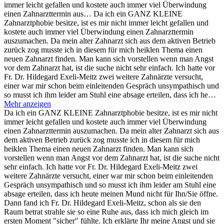
immer leicht gefallen und kostete auch immer viel Überwindung
einen Zahnarzttermin aus…
Da ich ein GANZ KLEINE
Zahnarztphobie besitze, ist es mir nicht immer leicht gefallen und
kostete auch immer viel Überwindung einen Zahnarzttermin
auszumachen. Da mein alter Zahnarzt sich aus dem aktiven Betrieb
zurück zog musste ich in diesem für mich heiklen Thema einen
neuen Zahnarzt finden. Man kann sich vorstellen wenn man Angst
vor dem Zahnarzt hat, ist die suche nicht sehr einfach. Ich hatte vor
Fr. Dr. Hildegard Exeli-Meitz zwei weitere Zahnärzte versucht,
einer war mir schon beim einleitenden Gespräch unsympathisch und
so musst ich ihm leider am Stuhl eine absage erteilen, dass ich he…
Mehr anzeigen
Da ich ein GANZ KLEINE Zahnarztphobie besitze, ist es mir nicht
immer leicht gefallen und kostete auch immer viel Überwindung
einen Zahnarzttermin auszumachen. Da mein alter Zahnarzt sich aus
dem aktiven Betrieb zurück zog musste ich in diesem für mich
heiklen Thema einen neuen Zahnarzt finden. Man kann sich
vorstellen wenn man Angst vor dem Zahnarzt hat, ist die suche nicht
sehr einfach. Ich hatte vor Fr. Dr. Hildegard Exeli-Meitz zwei
weitere Zahnärzte versucht, einer war mir schon beim einleitenden
Gespräch unsympathisch und so musst ich ihm leider am Stuhl eine
absage erteilen, dass ich heute meinen Mund nicht für Ihn/Sie öffne.
Dann fand ich Fr. Dr. Hildegard Exeli-Meitz, schon als sie den
Raum betrat strahle sie so eine Ruhe aus, dass ich mich gleich im
ersten Moment "sicher" fühlte. Ich erklärte Ihr meine Angst und sie