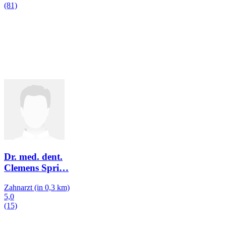
(81)
Dr. med. dent.
Clemens Spri
…
Zahnarzt
(in 0,3 km)
5,0
(15)