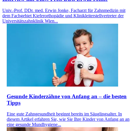
Univ.-Prof. DDr. med. Erwin Jonke, Facharzt für Zahnmedizin mit
dem Fachgebiet Kieferorthopädie und Klinikleiterstellvertreter der
Universitätszahnklinik Wien...
Gesunde Kinderzähne von Anfang an – die besten
Tipps
Eine gute Zahngesundheit beginnt bereits im Säuglingsalter. In
diesem Artikel erfahren Sie, wie Sie Ihre Kinder von Anfang an an
eine gesunde Mundhygiene...