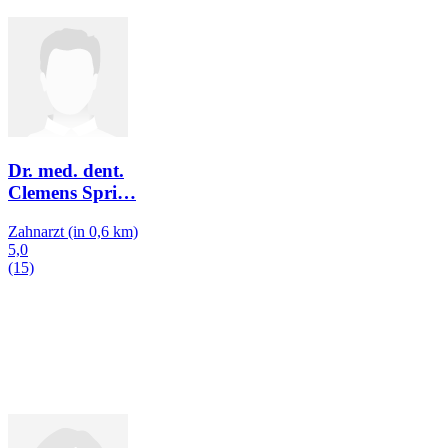
Dr. med. dent.
Clemens Spri
…
Zahnarzt
(in 0,6 km)
5,0
(15)