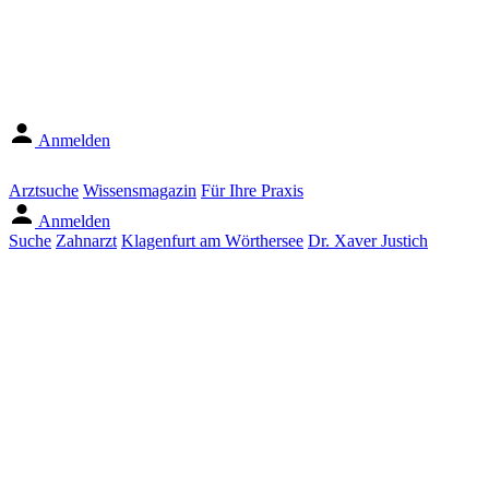
Anmelden
Arztsuche
Wissensmagazin
Für Ihre Praxis
Anmelden
Suche
Zahnarzt
Klagenfurt am Wörthersee
Dr. Xaver Justich