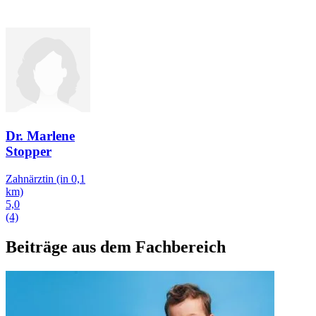
Dr. Marlene
Stopper
Zahnärztin
(in 0,1
km)
5,0
(4)
Beiträge aus dem Fachbereich