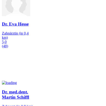
Dr. Eva Hesse
Zahnärztin
(in 0,4
km)
5,0
(48)
Dr. med.dent.
Martin Schiffl