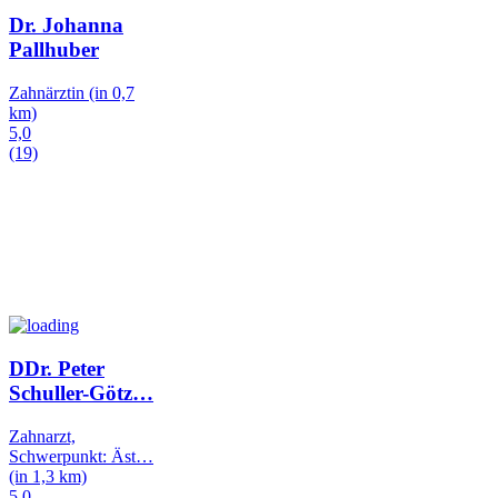
Dr. Johanna
Pallhuber
Zahnärztin
(in 0,7
km)
5,0
(19)
DDr. Peter
Schuller-Götz
…
Zahnarzt,
Schwerpunkt: Äst
…
(in 1,3 km)
5,0