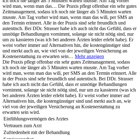
ich noch nie länger als 5 Minuten warten musste. Am Tag vorher
wird man, wenn man das…
Die Praxis pflegt offenbar ein sehr gutes
Zeitmanagement, sodass ich noch nie länger als 5 Minuten warten
musste. Am Tag vorher wird man, wenn man das will, per SMS an
den Termin erinnert. Alle in der Praxis sind sehr freundlich und
autentisch. Bei DDr. Strasser habe ich auch nicht das Gefühl, dass er
unnötige Behandlungen vornimmt, solange sie nicht nötig sind, nur
um zu kassieren (was ich bei anderen Ärzten leider erlebt habe). Er
weist vorher immer auf Alternativen hin, die kostengünstiger sind
und merkt auch an, wie viel von der jeweiligen Versicherung an
Kostenerstattung zu erwarten sein…
Mehr anzeigen
Die Praxis pflegt offenbar ein sehr gutes Zeitmanagement, sodass
ich noch nie länger als 5 Minuten warten musste. Am Tag vorher
wird man, wenn man das will, per SMS an den Termin erinnert. Alle
in der Praxis sind sehr freundlich und autentisch. Bei DDr. Strasser
habe ich auch nicht das Gefühl, dass er unnötige Behandlungen
vornimmt, solange sie nicht nötig sind, nur um zu kassieren (was ich
bei anderen Ärzten leider erlebt habe). Er weist vorher immer auf
Alternativen hin, die kostengünstiger sind und merkt auch an, wie
viel von der jeweiligen Versicherung an Kostenerstattung zu
erwarten sein wird.
Einfühlungsvermögen des Arztes
Vertrauen zum Arzt
Zufriedenheit mit der Behandlung