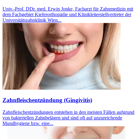
Univ.-Prof. DDr. med. Erwin Jonke, Facharzt für Zahnmedizin mit
dem Fachgebiet Kieferorthopädie und Klinikleiterstellvertreter der
Universitätszahnklinik Wien...
Zahnfleischentzündung (Gingivitis)
Zahnfleischentzündungen entstehen in den meisten Fällen aufgrund
von bakteriellen Zahnbelägen und sind oft auf unzureichende
Mundhygiene bzw. eine...