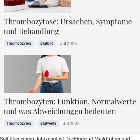
Thrombozytose: Ursachen, Symptome
und Behandlung
Jul 2026
Thrombozyten
Blutbild
Thrombozyten: Funktion, Normalwerte
und was Abweichungen bedeuten
Jul 2026
Thrombozyten
Blutwerte
zur DocFinder-Startseite
logo icon
Seit über einem Jahrzehnt ist DocFinder.at Marktführer und