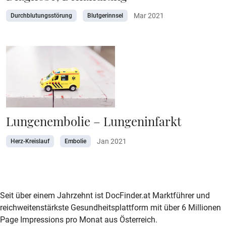
Mar 2021
Durchblutungsstörung
Blutgerinnsel
Lungenembolie – Lungeninfarkt
Jan 2021
Herz-Kreislauf
Embolie
zur DocFinder-Startseite
logo icon
Seit über einem Jahrzehnt ist DocFinder.at Marktführer und
reichweitenstärkste Gesundheitsplattform mit über 6 Millionen
Page Impressions pro Monat aus Österreich.