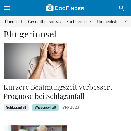
Skip to main content
Suche im Wissensmagazin
Wissensmagazin durchsuchen
Suche s
Übersicht
Gesundheitsnews
Fachbereiche
Themenliste
Kra
Suchfeld lösche
Geben Sie Ihren Suchbegriff ein und drücken Sie die Eingabet
Blutgerinnsel
Kürzere Beatmungszeit verbessert
Prognose bei Schlaganfall
Sep 2023
Schlaganfall
Wissenschaft