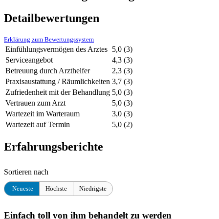
Detailbewertungen
Erklärung zum Bewertungssystem
Einfühlungsvermögen des Arztes
5,0
(3)
Serviceangebot
4,3
(3)
Betreuung durch Arzthelfer
2,3
(3)
Praxisaustattung / Räumlichkeiten
3,7
(3)
Zufriedenheit mit der Behandlung
5,0
(3)
Vertrauen zum Arzt
5,0
(3)
Wartezeit im Warteraum
3,0
(3)
Wartezeit auf Termin
5,0
(2)
Erfahrungsberichte
Sortieren nach
Neueste
Höchste
Niedrigste
Einfach toll von ihm behandelt zu werden