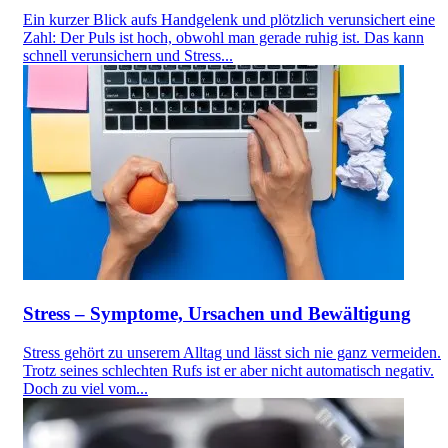
Ein kurzer Blick aufs Handgelenk und plötzlich verunsichert eine
Zahl: Der Puls ist hoch, obwohl man gerade ruhig ist. Das kann
schnell verunsichern und Stress...
Stress – Symptome, Ursachen und Bewältigung
Stress gehört zu unserem Alltag und lässt sich nie ganz vermeiden.
Trotz seines schlechten Rufs ist er aber nicht automatisch negativ.
Doch zu viel vom...