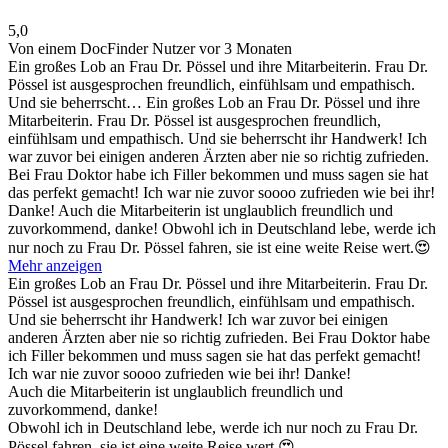
5,0
Von einem DocFinder Nutzer
vor 3 Monaten
Ein großes Lob an Frau Dr. Pössel und ihre Mitarbeiterin. Frau Dr.
Pössel ist ausgesprochen freundlich, einfühlsam und empathisch.
Und sie beherrscht…
Ein großes Lob an Frau Dr. Pössel und ihre
Mitarbeiterin. Frau Dr. Pössel ist ausgesprochen freundlich,
einfühlsam und empathisch. Und sie beherrscht ihr Handwerk! Ich
war zuvor bei einigen anderen Ärzten aber nie so richtig zufrieden.
Bei Frau Doktor habe ich Filler bekommen und muss sagen sie hat
das perfekt gemacht! Ich war nie zuvor soooo zufrieden wie bei ihr!
Danke! Auch die Mitarbeiterin ist unglaublich freundlich und
zuvorkommend, danke! Obwohl ich in Deutschland lebe, werde ich
nur noch zu Frau Dr. Pössel fahren, sie ist eine weite Reise wert.😍
Mehr anzeigen
Ein großes Lob an Frau Dr. Pössel und ihre Mitarbeiterin. Frau Dr.
Pössel ist ausgesprochen freundlich, einfühlsam und empathisch.
Und sie beherrscht ihr Handwerk! Ich war zuvor bei einigen
anderen Ärzten aber nie so richtig zufrieden. Bei Frau Doktor habe
ich Filler bekommen und muss sagen sie hat das perfekt gemacht!
Ich war nie zuvor soooo zufrieden wie bei ihr! Danke!
Auch die Mitarbeiterin ist unglaublich freundlich und
zuvorkommend, danke!
Obwohl ich in Deutschland lebe, werde ich nur noch zu Frau Dr.
Pössel fahren, sie ist eine weite Reise wert.😍