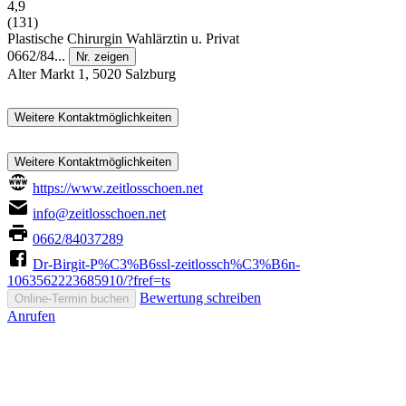
4,9
(131)
Plastische Chirurgin
Wahlärztin u. Privat
0662/84...
Nr. zeigen
Alter Markt 1, 5020 Salzburg
Weitere Kontaktmöglichkeiten
Weitere Kontaktmöglichkeiten
https://www.zeitlosschoen.net
info@zeitlosschoen.net
0662/84037289
Dr-Birgit-P%C3%B6ssl-zeitlossch%C3%B6n-
1063562223685910/?fref=ts
Bewertung schreiben
Online-Termin buchen
Anrufen