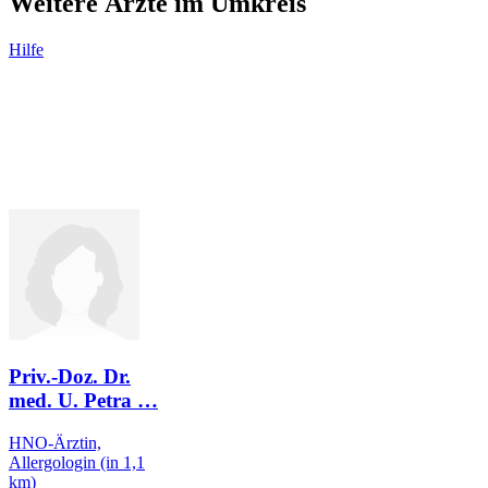
Weitere Ärzte im Umkreis
Hilfe
Priv.-Doz. Dr.
med. U. Petra
…
HNO-Ärztin,
Allergologin
(in 1,1
km)