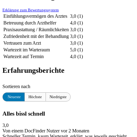
Erklärung zum Bewertungssystem
Einfühlungsvermögen des Arztes
3,0
(1)
Betreuung durch Arzthelfer
4,0
(1)
Praxisaustattung / Räumlichkeiten
3,0
(1)
Zufriedenheit mit der Behandlung
3,0
(1)
Vertrauen zum Arzt
3,0
(1)
Wartezeit im Warteraum
5,0
(1)
Wartezeit auf Termin
4,0
(1)
Erfahrungsberichte
Sortieren nach
Neueste
Höchste
Niedrigste
Alles bissl schnell
3,0
Von einem DocFinder Nutzer
vor 2 Monaten
Schneller Termin, kaum Wartezeit, erklärt, was jeweils geschieht.