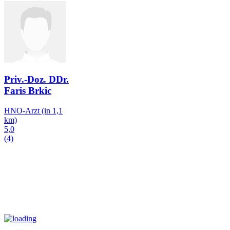
Priv.-Doz. DDr.
Faris Brkic
HNO-Arzt
(in 1,1
km)
5,0
(4)