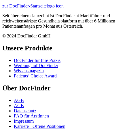
zur DocFinder-Startseite
logo icon
Seit über einem Jahrzehnt ist DocFinder.at Marktführer und
reichweitenstärkste Gesundheitsplattform mit über 6 Millionen
Patientenanfragen pro Monat aus Österreich.
© 2024 DocFinder GmbH
Unsere Produkte
DocFinder für Ihre Praxis
Werbung auf DocFinder
Wissensmagazin
Patients‘ Choice Award
Über DocFinder
AGB
AGB
Datenschutz
FAQ für ÄrztInnen
Impressum
Karriere -
Offene Positionen