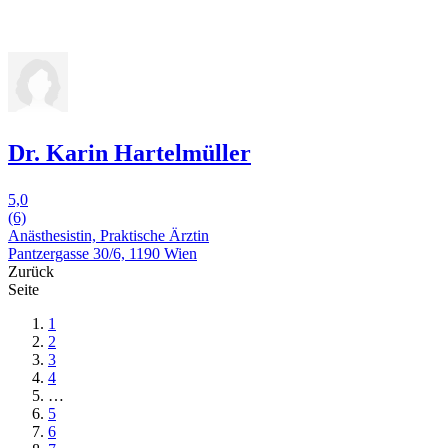
Dr. Karin Hartelmüller
5,0
(6)
Anästhesistin, Praktische Ärztin
Pantzergasse 30/6, 1190 Wien
Zurück
Seite
1
2
3
4
…
5
6