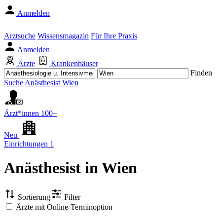
Anmelden
Arztsuche
Wissensmagazin
Für Ihre Praxis
Anmelden
Ärzte
Krankenhäuser
Finden
Suche
Anästhesist
Wien
Ärzt*innen
100+
Neu
Einrichtungen
1
Anästhesist
in Wien
Sortierung
Filter
Ärzte mit Online-Terminoption