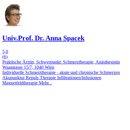
Univ.Prof. Dr. Anna Spacek
5,0
(6)
Praktische Ärztin, Schwerpunkt: Schmerztherapie, Anästhesistin
Waaggasse 15/7, 1040 Wien
Individuelle Schmerztherapie - akute und chronische Schmerzen
Akupunktur
Repuls Therapie
Infiltrationen/Infusionen
Magnetfeldtherapie
Mehr...