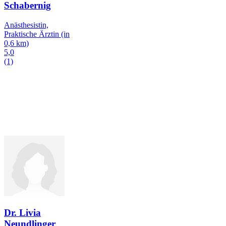
Schabernig
Anästhesistin,
Praktische Ärztin
(in
0,6 km)
5,0
(1)
Dr. Livia
Neundlinger