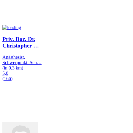
Priv. Doz. Dr.
Christopher
…
Anästhesist,
Schwerpunkt: Sch
…
(in 0,3 km)
5,0
(166)