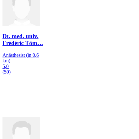
Dr. med. univ.
Frédéric Töm
…
Anästhesist
(in 0,6
km)
5,0
(50)