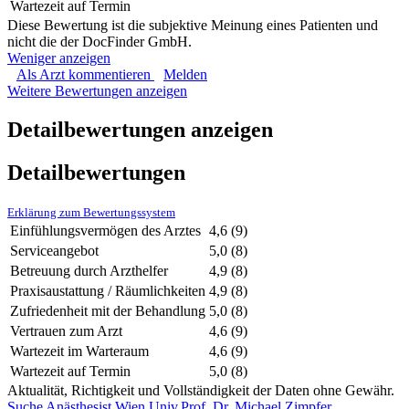
Wartezeit auf Termin
Diese Bewertung ist die subjektive Meinung eines Patienten und
nicht die der DocFinder GmbH.
Weniger anzeigen
Als Arzt kommentieren
Melden
Weitere Bewertungen anzeigen
Detailbewertungen anzeigen
Detailbewertungen
Erklärung zum Bewertungssystem
Einfühlungsvermögen des Arztes
4,6
(9)
Serviceangebot
5,0
(8)
Betreuung durch Arzthelfer
4,9
(8)
Praxisaustattung / Räumlichkeiten
4,9
(8)
Zufriedenheit mit der Behandlung
5,0
(8)
Vertrauen zum Arzt
4,6
(9)
Wartezeit im Warteraum
4,6
(9)
Wartezeit auf Termin
5,0
(8)
Aktualität, Richtigkeit und Vollständigkeit der Daten ohne Gewähr.
Suche
Anästhesist
Wien
Univ.Prof. Dr. Michael Zimpfer