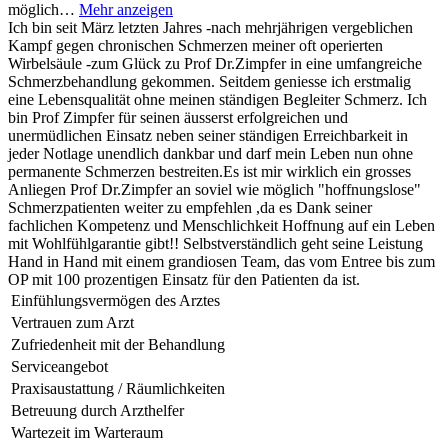
möglich…
Mehr anzeigen
Ich bin seit März letzten Jahres -nach mehrjährigen vergeblichen
Kampf gegen chronischen Schmerzen meiner oft operierten
Wirbelsäule -zum Glück zu Prof Dr.Zimpfer in eine umfangreiche
Schmerzbehandlung gekommen. Seitdem geniesse ich erstmalig
eine Lebensqualität ohne meinen ständigen Begleiter Schmerz. Ich
bin Prof Zimpfer für seinen äusserst erfolgreichen und
unermüdlichen Einsatz neben seiner ständigen Erreichbarkeit in
jeder Notlage unendlich dankbar und darf mein Leben nun ohne
permanente Schmerzen bestreiten.Es ist mir wirklich ein grosses
Anliegen Prof Dr.Zimpfer an soviel wie möglich "hoffnungslose"
Schmerzpatienten weiter zu empfehlen ,da es Dank seiner
fachlichen Kompetenz und Menschlichkeit Hoffnung auf ein Leben
mit Wohlfühlgarantie gibt!! Selbstverständlich geht seine Leistung
Hand in Hand mit einem grandiosen Team, das vom Entree bis zum
OP mit 100 prozentigen Einsatz für den Patienten da ist.
Einfühlungsvermögen des Arztes
Vertrauen zum Arzt
Zufriedenheit mit der Behandlung
Serviceangebot
Praxisaustattung / Räumlichkeiten
Betreuung durch Arzthelfer
Wartezeit im Warteraum