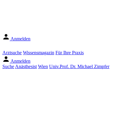
Anmelden
Arztsuche
Wissensmagazin
Für Ihre Praxis
Anmelden
Suche
Anästhesist
Wien
Univ.Prof. Dr. Michael Zimpfer