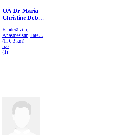
OÄ Dr. Maria
Christine Dob
…
Kinderärztin,
Anästhesistin, Inte
…
(in 0,3 km)
5,0
(1)