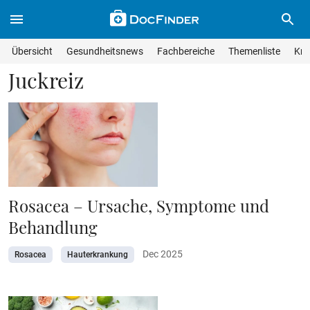
Skip to main content
Suche im Wissensmagazin
Wissensmagazin durchsuchen
Suche s
Übersicht
Gesundheitsnews
Fachbereiche
Themenliste
Kra
Suchfeld lösche
Geben Sie Ihren Suchbegriff ein und drücken Sie die Eingabet
Juckreiz
Rosacea – Ursache, Symptome und
Behandlung
Dec 2025
Rosacea
Hauterkrankung