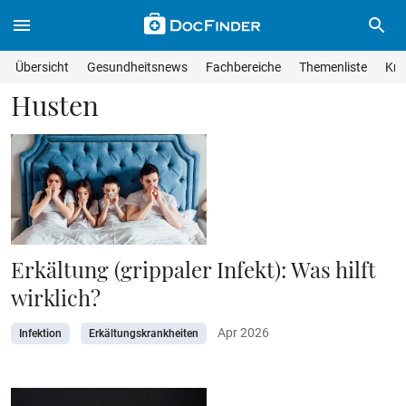
Skip to main content
Suche im Wissensmagazin
Wissensmagazin durchsuchen
Suche s
Übersicht
Gesundheitsnews
Fachbereiche
Themenliste
Kra
Suchfeld lösche
Geben Sie Ihren Suchbegriff ein und drücken Sie die Eingabet
Husten
Erkältung (grippaler Infekt): Was hilft
wirklich?
Apr 2026
Infektion
Erkältungskrankheiten