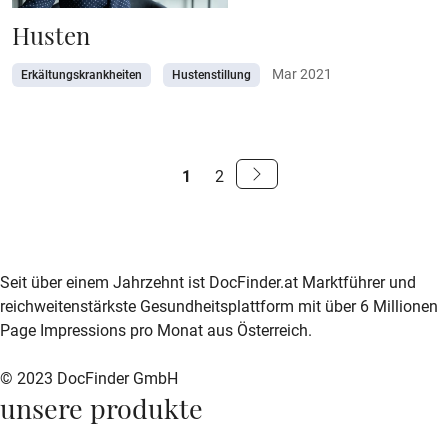
Husten
Mar 2021
Erkältungskrankheiten
Hustenstillung
S
1
2
e
Weiter
zur
i
nächsten
t
Seite
zur DocFinder-Startseite
logo icon
e
Seit über einem Jahrzehnt ist DocFinder.at Marktführer und
reichweitenstärkste Gesundheitsplattform mit über 6 Millionen
n
Page Impressions pro Monat aus Österreich.
n
© 2023 DocFinder GmbH
a
unsere produkte
v