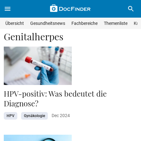
Skip to main content
Suche im Wissensmagazin
Wissensmagazin durchsuchen
Suche s
Übersicht
Gesundheitsnews
Fachbereiche
Themenliste
Kra
Suchfeld lösche
Geben Sie Ihren Suchbegriff ein und drücken Sie die Eingabet
Genitalherpes
HPV-positiv: Was bedeutet die
Diagnose?
Dec 2024
HPV
Gynäkologie