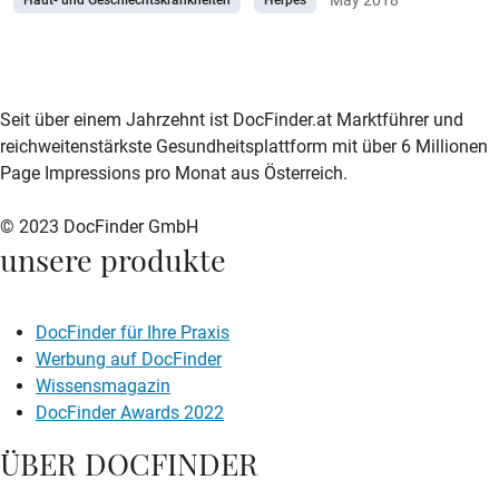
Haut- und Geschlechtskrankheiten
Herpes
zur DocFinder-Startseite
logo icon
Seit über einem Jahrzehnt ist DocFinder.at Marktführer und
reichweitenstärkste Gesundheitsplattform mit über 6 Millionen
Page Impressions pro Monat aus Österreich.
© 2023 DocFinder GmbH
unsere produkte
DocFinder für Ihre Praxis
Werbung auf DocFinder
Wissensmagazin
DocFinder Awards 2022
ÜBER DOCFINDER