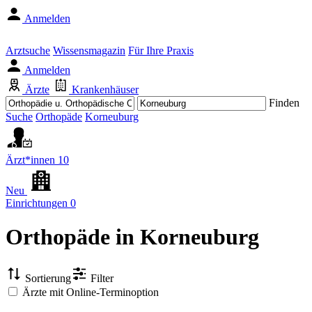
Anmelden
Arztsuche
Wissensmagazin
Für Ihre Praxis
Anmelden
Ärzte
Krankenhäuser
Finden
Suche
Orthopäde
Korneuburg
Ärzt*innen
10
Neu
Einrichtungen
0
Orthopäde
in Korneuburg
Sortierung
Filter
Ärzte mit Online-Terminoption