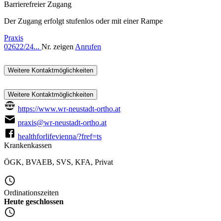
Barrierefreier Zugang
Der Zugang erfolgt stufenlos oder mit einer Rampe
Praxis
02622/24...
Nr. zeigen
Anrufen
Weitere Kontaktmöglichkeiten
Weitere Kontaktmöglichkeiten
https://www.wr-neustadt-ortho.at
praxis@wr-neustadt-ortho.at
healthforlifevienna/?fref=ts
Krankenkassen
ÖGK
,
BVAEB
,
SVS
,
KFA
,
Privat
Ordinationszeiten
Heute geschlossen