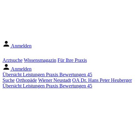
Anmelden
Arztsuche
Wissensmagazin
Für Ihre Praxis
Anmelden
Übersicht
Leistungen
Praxis
Bewertungen
45
Suche
Orthopäde
Wiener Neustadt
OA Dr. Hans Peter Heuberger
Übersicht
Leistungen
Praxis
Bewertungen
45