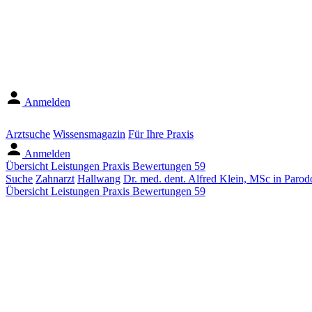
Anmelden
Arztsuche
Wissensmagazin
Für Ihre Praxis
Anmelden
Übersicht
Leistungen
Praxis
Bewertungen
59
Suche
Zahnarzt
Hallwang
Dr. med. dent. Alfred Klein, MSc in Parod
Übersicht
Leistungen
Praxis
Bewertungen
59