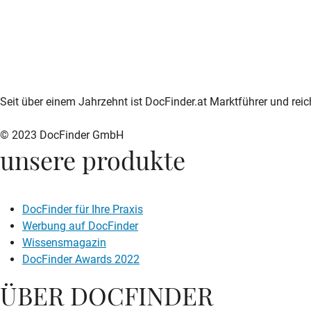
zur DocFinder-Startseite
logo icon
Seit über einem Jahrzehnt ist DocFinder.at Marktführer und rei
© 2023 DocFinder GmbH
unsere produkte
DocFinder für Ihre Praxis
Werbung auf DocFinder
Wissensmagazin
DocFinder Awards 2022
ÜBER DOCFINDER