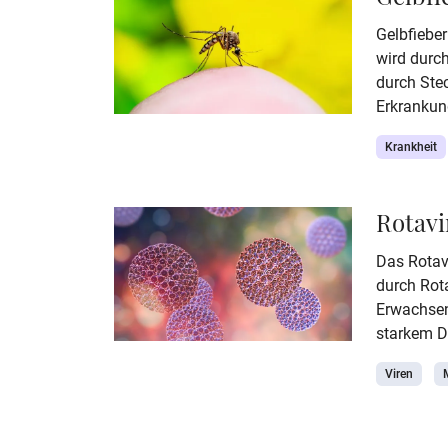
Gelbfieber
wird durch
durch Ste
Erkrankun
endet in 
Krankheit
mit einem 
Virus zähl
Südameri
Rotavi
Das Rotavi
durch Rot
Erwachsen
starkem Du
bei klein
Viren
kommen. 
Impfung –
lesen Sie h