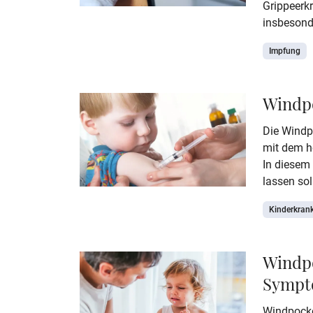
Grippeerk
insbesond
mit leben
Impfung
oder Herz
können. W
richtige I
Windp
Nebenwirk
Wichtige ü
Die Windp
diesem Art
mit dem h
In diesem 
lassen sol
vorsieht u
Kinderkran
Windpock
Windpo
Sympt
Windpocke