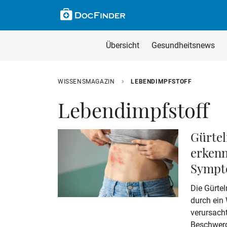
Skip to main content
Suche im Wissensm
Wissensmagazin du
Übersicht
Gesundheitsnews
Geben Sie Ihren Such
WISSENSMAGAZIN
LEBENDIMPFSTOFF
Lebendimpfstoff
Gürtel
erkenn
Sympt
Die Gürtel
durch ein
verursach
Beschwerd