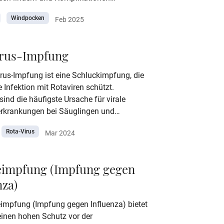
. Woran Sie eine Gürtelrose erkennen, wie
Windpocken
Feb 2025
eit behandelt wird und wie Sie einer
g vorbeugen können, lesen Sie hier.
irus-Impfung
rus-Impfung ist eine Schluckimpfung, die
 Infektion mit Rotaviren schützt.
sind die häufigste Ursache für virale
erkrankungen bei Säuglingen und
rn. Besonders in dieser Altersgruppe kann
Rota-Virus
Mar 2024
ankung mit Rotaviren schwerer verlaufen
teren Kindern oder Erwachsenen. In diesem
rfahren Sie, warum und wann die Impfung
eimpfung (Impfung gegen
aviren empfohlen wird und weitere
nza)
Informationen zur Rotavirus-Impfung.
eimpfung (Impfung gegen Influenza) bietet
einen hohen Schutz vor der