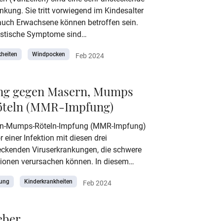
nkung. Sie tritt vorwiegend im Kindesalter
 auch Erwachsene können betroffen sein.
istische Symptome sind
tsgefüllte Bläschen und starker Juckreiz.
kheiten
Windpocken
Feb 2024
ll verläuft die Erkrankung
ionslos, unter Umständen kann es jedoch
ren Folgeerkrankungen kommen.
ng gegen Masern, Mumps
g, Symptome, mögliche Komplikationen,
öteln (MMR-Impfung)
g und Behandlung - alles Wichtige über
 lesen Sie hier.
rn-Mumps-Röteln-Impfung (MMR-Impfung)
r einer Infektion mit diesen drei
ckenden Viruserkrankungen, die schwere
ionen verursachen können. In diesem
fahren Sie, aus welchen Bestandteilen die
fung
Kinderkrankheiten
Feb 2024
esteht, welche möglichen
ungen auftreten können und wie das
e Impfschema aussieht.
eber