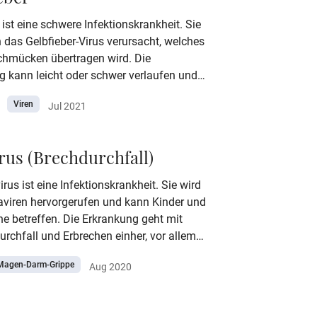
 ist eine schwere Infektionskrankheit. Sie
 das Gelbfieber-Virus verursacht, welches
chmücken übertragen wird. Die
g kann leicht oder schwer verlaufen und
manchen Fällen tödlich. Zu den Gebieten
Viren
Jul 2021
Risiko für die Übertragung des Gelbfieber-
en Länder Afrikas, Zentral- und
kas.
rus (Brechdurchfall)
rus ist eine Infektionskrankheit. Sie wird
aviren hervorgerufen und kann Kinder und
e betreffen. Die Erkrankung geht mit
rchfall und Erbrechen einher, vor allem
en Kindern kann es zu schweren Verläufen
Magen-Darm-Grippe
Aug 2020
Ansteckung, Symptome, Behandlung,
 alles Wichtige zum Thema Rotavirus
ier.