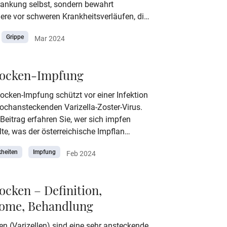
rankung selbst, sondern bewahrt
ere vor schweren Krankheitsverläufen, die
sbedrohlichen Komplikationen wie Lungen-
Grippe
Mar 2024
muskelentzündungen einhergehen
er geimpft werden sollte, wann der
mpfzeitpunkt ist, zu welchen
ocken-Impfung
ungen es kommen kann und alles weitere
ber die Grippeimpfung lesen Sie in
ocken-Impfung schützt vor einer Infektion
ikel.
ochansteckenden Varizella-Zoster-Virus.
Beitrag erfahren Sie, wer sich impfen
lte, was der österreichische Impflan
nd weitere wichtige Informationen zur
kheiten
Impfung
Feb 2024
en-Impfung.
cken – Definition,
ome, Behandlung
n (Varizellen) sind eine sehr ansteckende