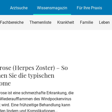
Arztsuche
Wissensmagazin
Für Ihre Praxis
agazin
rchsuchen
Fachbereiche
Themenliste
Krankheit
Familie
Leben
begriff ein und drücken Sie die Eingabetaste oder den Suchen-B
rose (Herpes Zoster) – So
en Sie die typischen
ome
rose ist eine schmerzhafte Erkrankung, die
 Wiederaufflammen des Windpockenvirus
t wird. Eine frühzeitige Behandlung kann
en lindern und Komplikationen