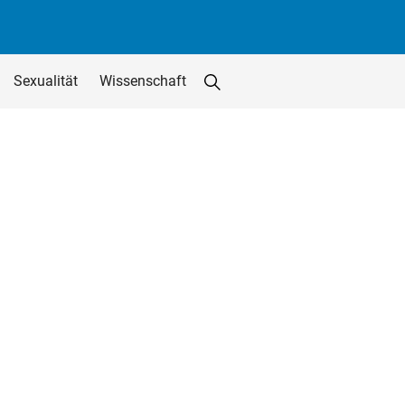
Sexualität
Wissenschaft
Suche starten
Suchfeld löschen
utton