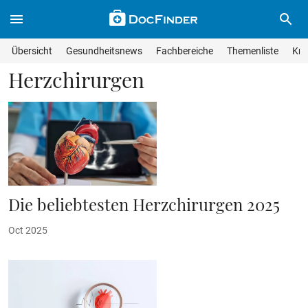
Skip to main content
Suche im Wissensmagazin
Wissensmagazin durchsuchen
Suche s
Übersicht
Gesundheitsnews
Fachbereiche
Themenliste
Kra
Suchfeld lösche
Geben Sie Ihren Suchbegriff ein und drücken Sie die Eingabet
Herzchirurgen
Die beliebtesten Herzchirurgen 2025
Oct 2025