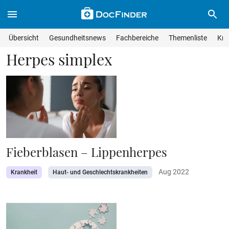
Skip to main content
Suche im Wissensmagazin
Wissensmagazin durchsuchen
Suche s
Übersicht
Gesundheitsnews
Fachbereiche
Themenliste
Kra
Suchfeld lösche
Geben Sie Ihren Suchbegriff ein und drücken Sie die Eingabet
Herpes simplex
Fieberblasen – Lippenherpes
Aug 2022
Krankheit
Haut- und Geschlechtskrankheiten