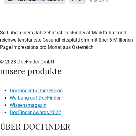
Haut- und Geschlechtskrankheiten
Herpes
zur DocFinder-Startseite
logo icon
Seit über einem Jahrzehnt ist DocFinder.at Marktführer und
reichweitenstärkste Gesundheitsplattform mit über 6 Millionen
Page Impressions pro Monat aus Österreich.
© 2023 DocFinder GmbH
unsere produkte
DocFinder für Ihre Praxis
Werbung auf DocFinder
Wissensmagazin
DocFinder Awards 2022
ÜBER DOCFINDER