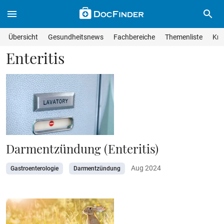
Skip to main content
Suche im Wissensmagazin
Wissensmagazin durchsuchen
Suche s
Übersicht
Gesundheitsnews
Fachbereiche
Themenliste
Kra
Suchfeld lösche
Geben Sie Ihren Suchbegriff ein und drücken Sie die Eingabet
Enteritis
Darmentzündung (Enteritis)
Aug 2024
Gastroenterologie
Darmentzündung