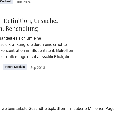
Cortisol
Jun 2026
sel, das Immunsystem und die
e Gesundheit beeinflussen. In diesem
fahren Sie, warum Ihr Körper auf Alarm
– Definition, Ursache,
wie sich das äußert und wie Sie das
n, Behandlung
e Gleichgewicht zurückgewinnen.
handelt es sich um eine
selerkrankung, die durch eine erhöhte
onzentration im Blut entsteht. Betroffen
llem, allerdings nicht ausschließlich, die
Im Rahmen der Therapie spielt die
Innere Medizin
Sep 2018
der Lebensführung eine wichtige Rolle.
 Stadien, Symptome, Behandlung - Lesen
lles Wichtige zum Thema Gicht.
chweitenstärkste Gesundheitsplattform mit über 6 Millionen Pag