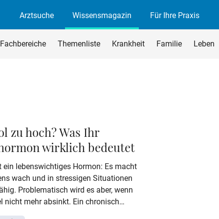
Arztsuche
Wissensmagazin
Für Ihre Praxis
agazin
rchsuchen
Fachbereiche
Themenliste
Krankheit
Familie
Leben
begriff ein und drücken Sie die Eingabetaste oder den Suchen-B
ol zu hoch? Was Ihr
hormon wirklich bedeutet
st ein lebenswichtiges Hormon: Es macht
ns wach und in stressigen Situationen
ähig. Problematisch wird es aber, wenn
l nicht mehr absinkt. Ein chronisch
ortisolwert kann langfristig den