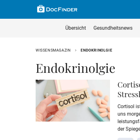
Skip to main content
Suche im Wissensm
Wissensmagazin du
Übersicht
Gesundheitsnews
Geben Sie Ihren Such
WISSENSMAGAZIN
ENDOKRINOLGIE
Endokrinolgie
Cortis
Stress
Cortisol i
uns morge
leistungsf
der Spiege
erhöhter C