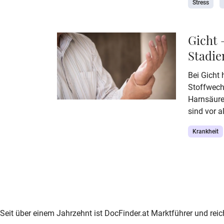
Stress
Stoffwech
psychisch
Artikel er
Gicht 
schaltet, 
Stadie
hormonell
Bei Gicht 
Stoffwech
Harnsäurek
sind vor a
Gelenke. 
Krankheit
Änderung 
Ursachen,
Sie hier a
zur DocFinder-Startseite
logo icon
Seit über einem Jahrzehnt ist DocFinder.at Marktführer und rei