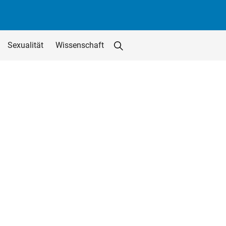
Sexualität
Wissenschaft
Suche starten
Suchfeld löschen
utton