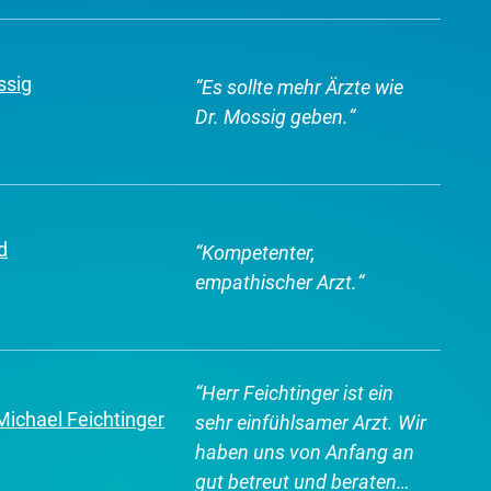
Fühle mich dort sehr gut
aufgehoben und ernst
genommen!
“
ssig
“
Es sollte mehr Ärzte wie
Dr. Mossig geben.
“
d
“
Kompetenter,
empathischer Arzt.
“
“
Herr Feichtinger ist ein
 Michael Feichtinger
sehr einfühlsamer Arzt. Wir
haben uns von Anfang an
gut betreut und beraten