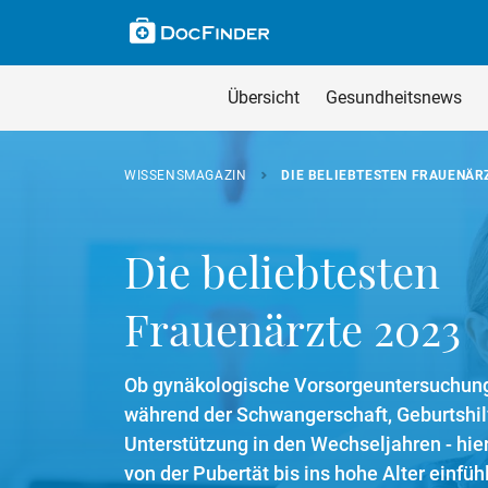
Skip to main content
Suche im Wissensm
Wissensmagazin du
Übersicht
Gesundheitsnews
Geben Sie Ihren Such
WISSENSMAGAZIN
DIE BELIEBTESTEN FRAUENÄR
Die beliebtesten
Frauenärzte 2023
Ob gynäkologische Vorsorgeuntersuchung
während der Schwangerschaft, Geburtshil
Unterstützung in den Wechseljahren - hie
von der Pubertät bis ins hohe Alter einfü