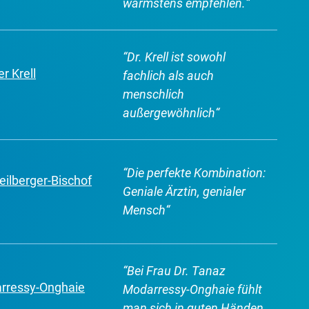
wärmstens empfehlen.
“
“
Dr. Krell ist sowohl
r Krell
fachlich als auch
menschlich
außergewöhnlich
“
“
Die perfekte Kombination:
reilberger-Bischof
Geniale Ärztin, genialer
Mensch
“
“
Bei Frau Dr. Tanaz
arressy-Onghaie
Modarressy-Onghaie fühlt
man sich in guten Händen.