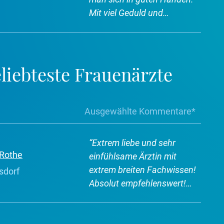
Mit viel Geduld und
Einfühlungsvermögen
erklärt die Ärztin sämtliche
Fragen & Behandlungen.
“
liebteste Frauenärzte
Ausgewählte Kommentare*
“
Extrem liebe und sehr
-Rothe
einfühlsame Ärztin mit
extrem breiten Fachwissen!
sdorf
Absolut empfehlenswert!
Einfach TOP!
“