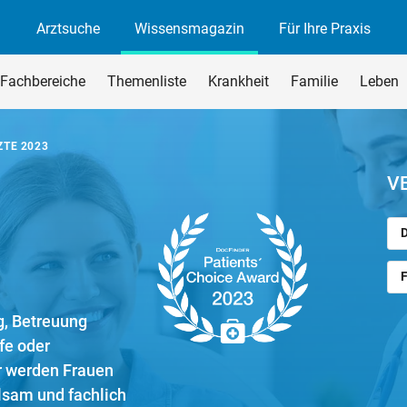
Arztsuche
Wissensmagazin
Für Ihre Praxis
agazin
rchsuchen
Fachbereiche
Themenliste
Krankheit
Familie
Leben
begriff ein und drücken Sie die Eingabetaste oder den Suchen-B
ZTE 2023
V
, Betreuung
fe oder
r werden Frauen
hlsam und fachlich