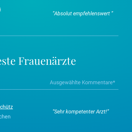
s
“
Absolut empfehlenswert
“
este Frauenärzte
Ausgewählte Kommentare*
Schütz
“
Sehr kompetenter Arzt!
“
rchen