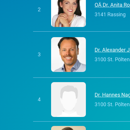
OÄ Dr. Anita R
2
3141 Rassing
Dr. Alexander J
3
3100 St. Pölten
Dr. Hannes Nag
4
3100 St. Pölten