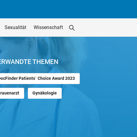
Sexualität
Wissenschaft
Suche starten
Suchfeld löschen
utton
ERWANDTE THEMEN
DocFinder Patients´ Choice Award 2023
Frauenarzt
Gynäkologie