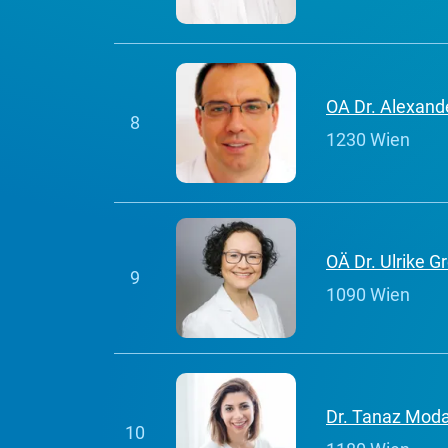
OA Dr. Alexande
8
1230 Wien
OÄ Dr. Ulrike G
9
1090 Wien
Dr. Tanaz Mod
10