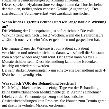
spezielles Hyaluronsäuregel punktgenau eingebracht.
Dieses spezielle Hyaluronsäure verringert dann das Durchscheinen
der dunklen, tiefliegenden venösen Gefäße (Augenringe) . Der
altersbedingte Volumenverlust wird zusätzlich ausglichen.
Wann ist das Ergebnis sichtbar und wie lange hält die Wirkung
an?
Die Wirkung der Unterspritzung ist sofort sichtbar. Die volle
Wirkung zeigt sich nach 1 bis 2 Wochen, wenn die Hyaluronsäure
zusätzlich noch vermehrt Wasser gebunden und gespeichert hat.
Die genaue Dauer der Wirkung ist von Patient zu Patient
verschieden und orientiert sich u.a. daran, wie schnell die Substanz
vom Körper wieder abgebaut wird. Der Effekt kann bis zu 18
Monate sichtbar sein. Diese Behandlung kann ohne Bedenken
beliebig oft wiederholt werden.
Bei sehr starken Augenringen kann eine zweite Behandlung nach 4-
8Wochen notwendig sein.
Was soll ich VOR der Behandlung beachten?
Nach Möglichkeit bereits bitte einige Tage vor der Behandlung
keine blutverdünnenden Medikamente (z. B. Aspirin) einnehmen.
Direkt vor der Faltenunterspritzung sind kosmetische
Gesichtsbehandlungen kein Problem. Sie können zum Termin gerne
mit ihrem gewöhnten Makeup erscheinen.