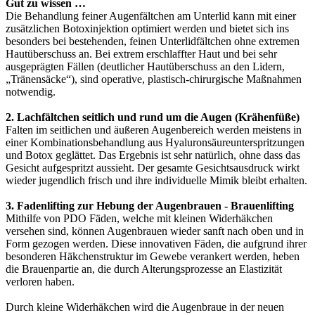
Gut zu wissen …
Die Behandlung feiner Augenfältchen am Unterlid kann mit einer
zusätzlichen Botoxinjektion optimiert werden und bietet sich ins
besonders bei bestehenden, feinen Unterlidfältchen ohne extremen
Hautüberschuss an. Bei extrem erschlaffter Haut und bei sehr
ausgeprägten Fällen (deutlicher Hautüberschuss an den Lidern,
„Tränensäcke“), sind operative, plastisch-chirurgische Maßnahmen
notwendig.
2. Lachfältchen seitlich und rund um die Augen (Krähenfüße)
Falten im seitlichen und äußeren Augenbereich werden meistens in
einer Kombinationsbehandlung aus Hyaluronsäureunterspritzungen
und Botox geglättet. Das Ergebnis ist sehr natürlich, ohne dass das
Gesicht aufgespritzt aussieht. Der gesamte Gesichtsausdruck wirkt
wieder jugendlich frisch und ihre individuelle Mimik bleibt erhalten.
3. Fadenlifting zur Hebung der Augenbrauen - Brauenlifting
Mithilfe von PDO Fäden, welche mit kleinen Widerhäkchen
versehen sind, können Augenbrauen wieder sanft nach oben und in
Form gezogen werden. Diese innovativen Fäden, die aufgrund ihrer
besonderen Häkchenstruktur im Gewebe verankert werden, heben
die Brauenpartie an, die durch Alterungsprozesse an Elastizität
verloren haben.
Durch kleine Widerhäkchen wird die Augenbraue in der neuen