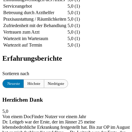
Serviceangebot
5,0
(1)
Betreuung durch Arzthelfer
5,0
(1)
Praxisaustattung / Räumlichkeiten
5,0
(1)
Zufriedenheit mit der Behandlung
5,0
(1)
Vertrauen zum Arzt
5,0
(1)
Wartezeit im Warteraum
5,0
(1)
Wartezeit auf Termin
5,0
(1)
Erfahrungsberichte
Sortieren nach
Neueste
Höchste
Niedrigste
Herzlichen Dank
5,0
Von einem DocFinder Nutzer
vor einem Jahr
Dr. Leitgeb war der Erste, der im Jänner 25 meine
lebensbedrohliche Erkrankung festgestellt hat. Bis zur OP im August