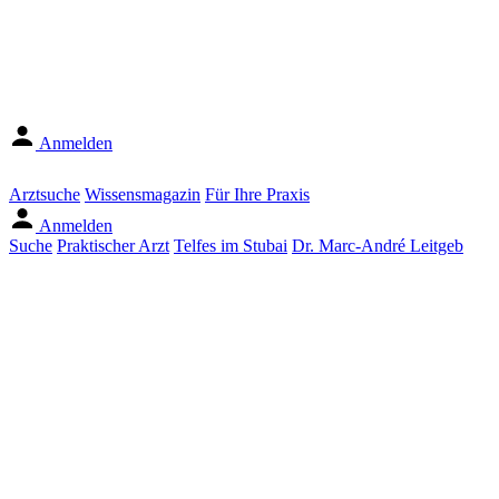
Anmelden
Arztsuche
Wissensmagazin
Für Ihre Praxis
Anmelden
Suche
Praktischer Arzt
Telfes im Stubai
Dr. Marc-André Leitgeb