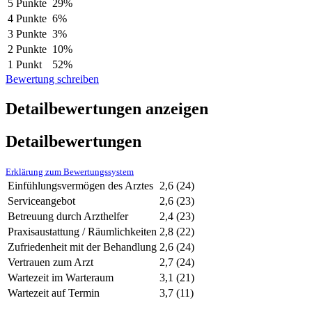
5 Punkte
29%
4 Punkte
6%
3 Punkte
3%
2 Punkte
10%
1 Punkt
52%
Bewertung schreiben
Detailbewertungen anzeigen
Detailbewertungen
Erklärung zum Bewertungssystem
Einfühlungsvermögen des Arztes
2,6
(24)
Serviceangebot
2,6
(23)
Betreuung durch Arzthelfer
2,4
(23)
Praxisaustattung / Räumlichkeiten
2,8
(22)
Zufriedenheit mit der Behandlung
2,6
(24)
Vertrauen zum Arzt
2,7
(24)
Wartezeit im Warteraum
3,1
(21)
Wartezeit auf Termin
3,7
(11)