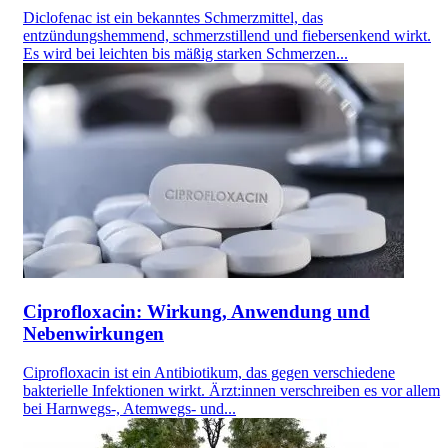
Diclofenac ist ein bekanntes Schmerzmittel, das
entzündungshemmend, schmerzstillend und fiebersenkend wirkt.
Es wird bei leichten bis mäßig starken Schmerzen...
Ciprofloxacin: Wirkung, Anwendung und
Nebenwirkungen
Ciprofloxacin ist ein Antibiotikum, das gegen verschiedene
bakterielle Infektionen wirkt. Ärzt:innen verschreiben es vor allem
bei Harnwegs-, Atemwegs- und...