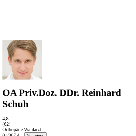
OA Priv.Doz. DDr. Reinhard
Schuh
4,8
(62)
Orthopäde
Wahlarzt
01/367 4...
Nr. zeigen