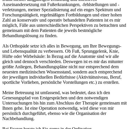
Auseinandersetzung mit Fußerkrankungen, -fehlstellungen und -
verletzungen, meiner Spezialisierung auf ein enges Spektrum und
Forschungstätigkeit, regelmäßigen Fortbildungen und einer hohen
Zahl an konservativ und operativ behandelten Patienten ist es mir
möglich, Fälle aus unterschiedlichen Perspektiven zu betrachten und
gemeinsam mit dem Patienten die jeweils bestmögliche
Behandlungslösung zu finden.
Als Orthopäde setze ich alles in Bewegung, um Ihre Bewegungs-
und Lebensqualität zu verbessern. Ob Fuß, Sprunggelenk, Knie,
Hüfte oder Wirbelsäule: In Bezug auf die Anatomie sind wir alle
gleich und dennoch verschieden. Deswegen ist es mir das mitunter
größte Anliegen, Behandlungspläne nicht nur entsprechend dem
neuesten medizinischen Wissensstand, sondern auch entsprechend
der jeweiligen individuellen Bedürfnisse (Aktivitätsniveau, Beruf,
sportliche Vorlieben, persönliche Vorstellungen etc.) zu erstellen.
Meine Betreuung ist umfassend, was bedeutet, dass ich den
Genesungspfad von Erstgesprächen und den notwendigen
Untersuchungen bis hin zum Abschluss der Therapie gemeinsam mit
Ihnen gehe. Ist eine Operation notwendig, wird diese von mir
persönlich durchgeführt, ebenso wie die Organisation der
Nachbehandlung.
Bei Fragen berate ich Sie gerne in der Ordination.