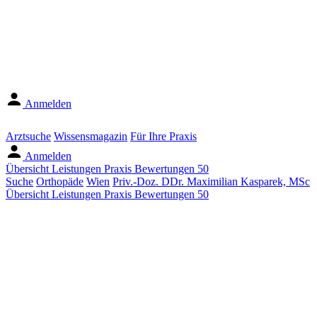
Anmelden
Arztsuche
Wissensmagazin
Für Ihre Praxis
Anmelden
Übersicht
Leistungen
Praxis
Bewertungen
50
Suche
Orthopäde
Wien
Priv.-Doz. DDr. Maximilian Kasparek, MSc
Übersicht
Leistungen
Praxis
Bewertungen
50