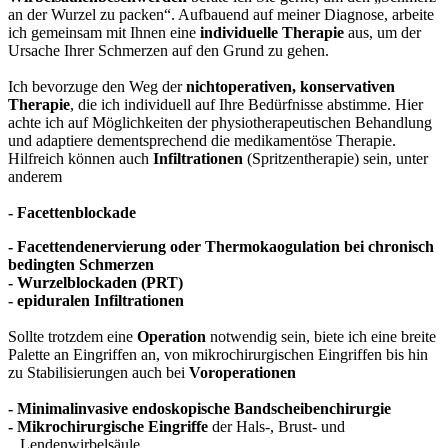
an der Wurzel zu packen“. Aufbauend auf meiner Diagnose, arbeite
ich gemeinsam mit Ihnen eine
individuelle Therapie
aus, um der
Ursache Ihrer Schmerzen auf den Grund zu gehen.
Ich bevorzuge den Weg der
nichtoperativen, konservativen
Therapie
, die ich individuell auf Ihre Bedürfnisse abstimme. Hier
achte ich auf Möglichkeiten der physiotherapeutischen Behandlung
und adaptiere dementsprechend die medikamentöse Therapie.
Hilfreich können auch
Infiltrationen
(Spritzentherapie) sein, unter
anderem
- Facettenblockade
- Facettendenervierung oder Thermokaogulation bei chronisch
bedingten Schmerzen
- Wurzelblockaden (PRT)
- epiduralen Infiltrationen
Sollte trotzdem eine
Operation
notwendig sein, biete ich eine breite
Palette an Eingriffen an, von mikrochirurgischen Eingriffen bis hin
zu Stabilisierungen auch bei
Voroperationen
- Minimalinvasive endoskopische Bandscheibenchirurgie
- Mikrochirurgische Eingriffe
der Hals-, Brust- und
Lendenwirbelsäule