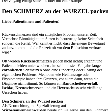
Der Zugang erfolgt stufenlos oder mit einer Rampe
Den SCHMERZ an der WURZEL packen
Liebe Patientinnen und Patienten!
Rückenschmerzen sind ein alltägliches Problem unserer Zeit.
Vermehrte Bürotätigkeit im Sitzen ist heutzutage keine Seltenheit
sondern die Regel. Wer kennt es nicht, dass die eigene Bewegung
zu kurz kommt und die Freizeit oft vor dem Bildschirm verbracht
wird?
Oft werden
Rückenschmerzen
jedoch nicht richtig erkannt und
Patienten leiden unter wochen-, im schlimmsten Fall jahrelangen
chronischen Schmerzen
ohne eine Linderung oder Lösung des
eigentlichen Problems. Methoden wie Heilmassage oder
Physiotherapie haben ihre Grenzen, vor allem dann, wenn die
Diagnose nicht stimmt. So können ein
Bandscheibenvorfall
,
Ischias
,
Kreuzschmerzen
und ein
Hexenschuss
sehr vielfältige
Ursachen haben.
Den Schmerz an der Wurzel packen
Als Neurochirurg mit Spezialisierung auf
Wirbelsäulenbeschwerden
berate ich Sie gerne, um den „Schmerz