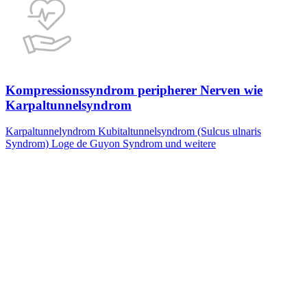
Kompressionssyndrom peripherer Nerven wie
Karpaltunnelsyndrom
Karpaltunnelyndrom Kubitaltunnelsyndrom (Sulcus ulnaris
Syndrom) Loge de Guyon Syndrom und weitere