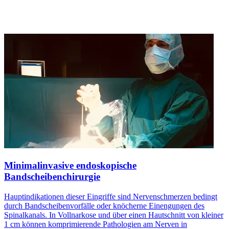
Minimalinvasive endoskopische
Bandscheibenchirurgie
Hauptindikationen dieser Eingriffe sind Nervenschmerzen bedingt
durch Bandscheibenvorfälle oder knöcherne Einengungen des
Spinalkanals. In Vollnarkose und über einen Hautschnitt von kleiner
1 cm können komprimierende Pathologien am Nerven in