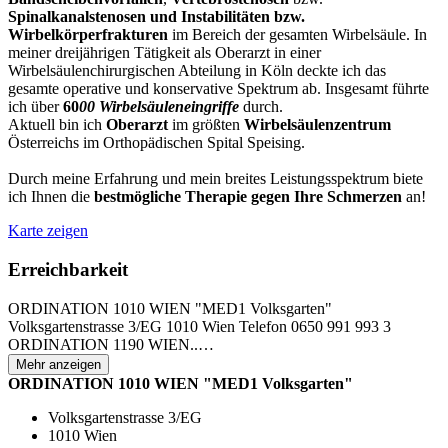
Spinalkanalstenosen und Instabilitäten bzw.
Wirbelkörperfrakturen
im Bereich der gesamten Wirbelsäule. In
meiner dreijährigen Tätigkeit als Oberarzt in einer
Wirbelsäulenchirurgischen Abteilung in Köln deckte ich das
gesamte operative und konservative Spektrum ab. Insgesamt führte
ich über
60
00 Wirbelsäuleneingriffe
durch.
Aktuell bin ich
Oberarzt
im größten
Wirbelsäulenzentrum
Österreichs im Orthopädischen Spital Speising.
Durch meine Erfahrung und mein breites Leistungsspektrum biete
ich Ihnen die
bestmögliche Therapie
gegen
Ihre Schmerzen
an!
Karte zeigen
Erreichbarkeit
ORDINATION 1010 WIEN "MED1 Volksgarten"
Volksgartenstrasse 3/EG 1010 Wien Telefon 0650 991 993 3
ORDINATION 1190 WIEN..
…
Mehr anzeigen
ORDINATION 1010 WIEN "MED1 Volksgarten"
Volksgartenstrasse 3/EG
1010 Wien