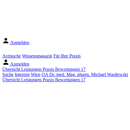
Anmelden
Arztsuche
Wissensmagazin
Für Ihre Praxis
Anmelden
Übersicht
Leistungen
Praxis
Bewertungen
17
Suche
Internist
Wien
OA Dr. med. Mag. pharm. Michael Wasilewski
Übersicht
Leistungen
Praxis
Bewertungen
17